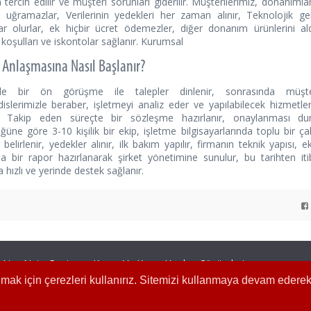
tercih edilir ve müşteri sorunları giderilir. Müşterilerimiz, donanımlar
 uğramazlar, Verilerinin yedekleri her zaman alınır, Teknolojik g
r olurlar, ek hiçbir ücret ödemezler, diğer donanım ürünlerini al
oşulları ve iskontolar sağlanır. Kurumsal
Anlaşmasına Nasıl Başlanır?
kle bir ön görüşme ile talepler dinlenir, sonrasında müşteri
slerimizle beraber, işletmeyi analiz eder ve yapılabilecek hizmetler
er. Takip eden süreçte bir sözleşme hazırlanır, onaylanması du
ğüne göre 3-10 kişilik bir ekip, işletme bilgisayarlarında toplu bir çal
 belirlenir, yedekler alınır, ilk bakım yapılır, firmanın teknik yapısı, ek
a bir rapor hazırlanarak şirket yönetimine sunulur, bu tarihten it
 hızlı ve yerinde destek sağlanır.
Ajan.Net - Postman Kargo Ve Kurye Yazılım Çözümleri
mak için çerezleri kullanırız. Sitemizi kullanmaya devam ederek 
2 320 30 30 Pbx
Faks: 0212 221 61 74
Mail: info@ajan.net
Whatsapp:
0212 320 30 30