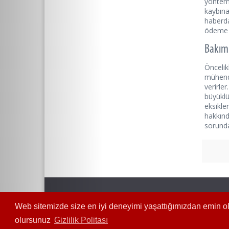
yöntem 
kaybına
haberda
ödeme k
Bakım 
Önceli
mühendi
verirl
büyüklü
eksikler
hakkınd
sorunda
Web sitemizde size en iyi deneyimi yaşattığımızdan emin ol
Tel: 021
olursunuz
Gizlilik Politası