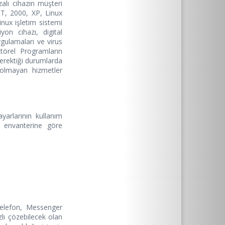
alı cihazın müşteri
NT, 2000, XP, Linux
nux işletim sistemi
yon cihazı, digital
gulamaları ve virus
ktörel Programların
erektiği durumlarda
 olmayan hizmetler
arlarının kullanım
m envanterine göre
Telefon, Messenger
lı çözebilecek olan