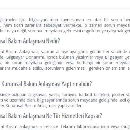
işletmeler için, bilgisayarlardan kaynaklanan en ufak bir sorun h
a, hem ticari zararlara sebebiyet vermekte, o zaman sorun meyda
bulmaya değil, sorunun meydana gelmesini engellemeye çalışmak ger
sal Bakım Anlaşması Nedir?
al Bakım Anlaşması, yapılan anlaşmaya göre, günün her saatinde v
nde, Bilgisayar Donanımı, İçinde bulunan yazılımlar veya Bilgisayar Çevre
gi bir sorun meydana geldiğinde veya herhangi bir sorun meydan
yarlara müdahale edilip, sorunların giderilmesi, gereken önlemlerin a
 Kurumsal Bakım Anlaşması Yaptırmalıdır?
sinde bulunan bilgisayar, yazıcı, tarayıcı, barkod üniteleri, plotter vb
altı ve üzerinde olan, bilgisayarlarında sorun meydana geldiğinde, aci
ler Kurumsal Bakım Anlaşması yaptırabilirler.
al Bakım Anlaşması Ne Tür Hizmetleri Kapsar?
al Bakım anlaşması süresince Tekrom laboratuarlarında veya müşter