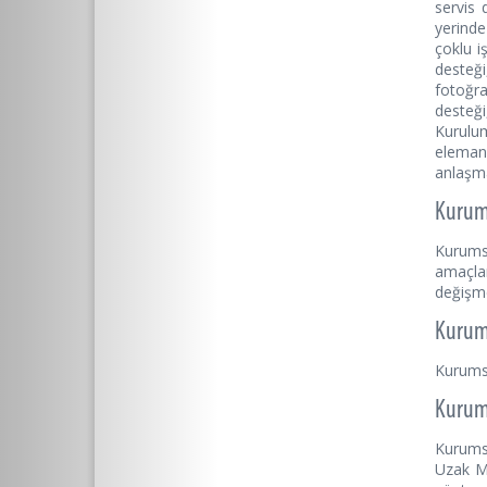
servis 
yerinde
çoklu i
desteği
fotoğra
desteği
Kurulum
eleman
anlaşma
Kurums
Kurumsa
amaçla
değişme
Kurums
Kurumsa
Kurums
Kurumsa
Uzak Ma