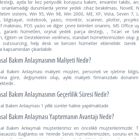
desteği, ayda bir kez periyodik koruyucu bakım, envanter takibi, arız
 onarılamadığı durumlarda yerine yedek cihaz bırakılması, Novell, 
şletim sistemi, Win 95, Win 98, Win 2000, ME, XP, Vista, Seven 7, Li
, bilgisayar, notebook, yazıcı, monitör, scanner, plotter, projeksi
f makinası, POS yazıcı ve diğer çevre birimleri onarımı, MS Office uy
, garanti hizmetleri, orjinal yedek parça desteği, , Ticari ve Se
, Eğitim ve Desteklerinin verilmesi, standart hizmetlerimizden olup g
 outsourcing, help desk ve benzeri hizmetler eklenebilir. Gerek
 kapsamından çıkarılabilir.
al Bakım Anlaşmasının Maliyeti Nedir?
l Bakım Anlaşması maliyeti müşteri, personeli ve işletme bilgisay
rına göre, değişmekte olup, aylık maliyeti firmanızdaki donanı
ktedir..
al Bakım Anlaşmasının Geçerlilik Süresi Nedir?
l Bakım Anlaşması 1 yıllık süreler haline yapılmaktadır.
al Bakım Anlaşması Yaptırmanın Avantajı Nedir?
l Bakım Anlaşmalı müşterilerimiz en öncelikli müşterilerimizdir. 
saüstü Bağlantısı ve Yerinde Servis hizmetlerimizden, sorunu en hız