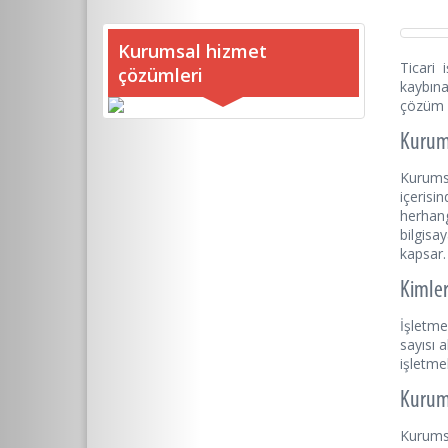
Kurumsal hizmet
Ticari 
çözümleri
kaybın
çözüm 
Kurum
Kurums
içerisi
herhan
bilgisa
kapsar.
Kimler
İşletme
sayısı 
işletme
Kurums
Kurums