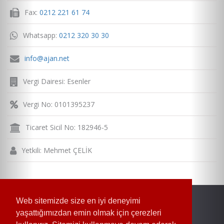
Fax:
0212 221 61 74
Whatsapp:
0212 320 30 30
info@ajan.net
Vergi Dairesi: Esenler
Vergi No: 0101395237
Ticaret Sicil No: 182946-5
Yetkili: Mehmet ÇELİK
Web sitemizde size en iyi deneyimi
yaşattığımızdan emin olmak için çerezleri
Ajan.Net - Postman Kargo Ve Kurye Yazılım